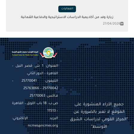
الفعاليات
زيارة وفد من أكاديمية الدراسات الاستراتيجية والدفاعية العُمانية
27/04/2026
العنوان: 1 ش قصر النيل –
القاهرة – الدور الثاني.
التليفون: 25770041 –
25770042 – 25763866
فـاكس: 25770063
ص.ب: 18 باب اللوق – القاهرة
جميع الآراء المنشورة على
– 11513
الموقع لا تعبر بالضرورة عن
البريد الإلكتروني:
“المركز القومي لدراسات الشرق
ncmes@ncmes.org
الأوسط”