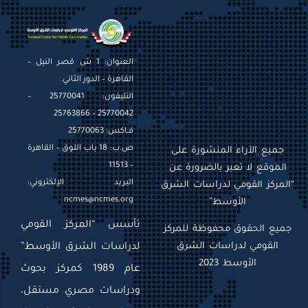
العنوان: 1 ش قصر النيل –
القاهرة – الدور الثاني.
التليفون: 25770041 –
25770042 – 25763866
فـاكس: 25770063
ص.ب: 18 باب اللوق – القاهرة
جميع الآراء المنشورة على
– 11513
الموقع لا تعبر بالضرورة عن
البريد الإلكتروني:
“المركز القومي لدراسات الشرق
ncmes@ncmes.org
الأوسط”
تأسس “المركز القومي
جميع الحقوق محفوظة للمركز
القومي لدراسات الشرق
لدراسات الشرق الأوسط”
الأوسط 2023
عام 1989 كمركز بحوث
ودراسات مصري مستقل،