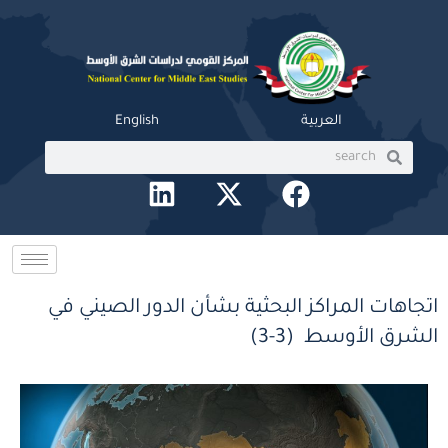
خطي
لى
لمحتوى
العربية
English
Search
Search
L
X
F
i
-
a
n
t
c
k
w
e
e
i
b
اتجاهات المراكز البحثية بشأن الدور الصيني في
d
t
o
الشرق الأوسط (3-3)
i
t
o
n
e
k
r