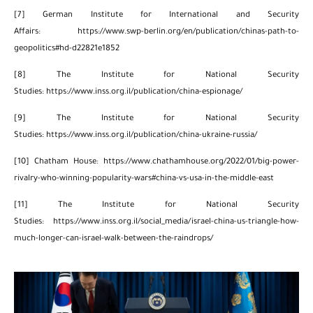
[7]
German Institute for International and Security
Affairs:
https://www.swp-berlin.org/en/publication/chinas-path-to-
geopolitics#hd-d22821e1852
[8]
The Institute for National Security
Studies:
https://www.inss.org.il/publication/china-espionage/
[9]
The Institute for National Security
Studies:
https://www.inss.org.il/publication/china-ukraine-russia/
[10]
Chatham House:
https://www.chathamhouse.org/2022/01/big-power-
rivalry-who-winning-popularity-wars#china-vs-usa-in-the-middle-east
[11]
The Institute for National Security
Studies:
https://www.inss.org.il/social_media/israel-china-us-triangle-how-
much-longer-can-israel-walk-between-the-raindrops/