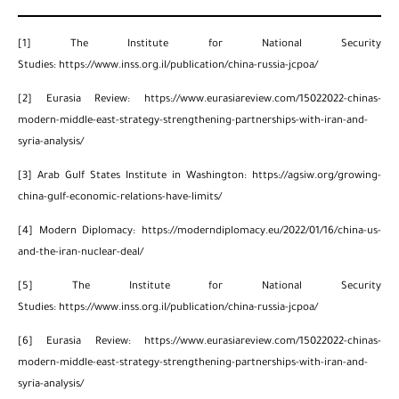
[1]
The Institute for National Security
Studies:
https://www.inss.org.il/publication/china-russia-jcpoa/
[2]
Eurasia Review:
https://www.eurasiareview.com/15022022-chinas-
modern-middle-east-strategy-strengthening-partnerships-with-iran-and-
syria-analysis/
[3]
Arab Gulf States Institute in Washington:
https://agsiw.org/growing-
china-gulf-economic-relations-have-limits/
[4]
Modern Diplomacy:
https://moderndiplomacy.eu/2022/01/16/china-us-
and-the-iran-nuclear-deal/
[5]
The Institute for National Security
Studies:
https://www.inss.org.il/publication/china-russia-jcpoa/
[6]
Eurasia Review:
https://www.eurasiareview.com/15022022-chinas-
modern-middle-east-strategy-strengthening-partnerships-with-iran-and-
syria-analysis/