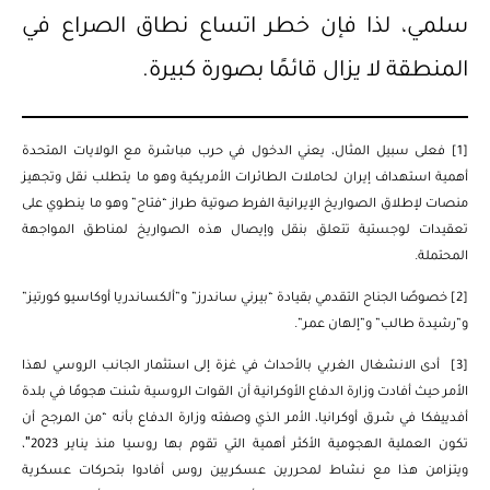
سلمي، لذا فإن خطر اتساع نطاق الصراع في
المنطقة لا يزال قائمًا بصورة كبيرة.
[1]
فعلى سبيل المثال، يعني الدخول في حرب مباشرة مع الولايات المتحدة
أهمية استهداف إيران لحاملات الطائرات الأمريكية وهو ما يتطلب نقل وتجهيز
منصات لإطلاق الصواريخ الإيرانية الفرط صوتية طراز “فتاح” وهو ما ينطوي على
تعقيدات لوجستية تتعلق بنقل وإيصال هذه الصواريخ لمناطق المواجهة
المحتملة.
[2]
خصوصًا الجناح التقدمي بقيادة “بيرني ساندرز” و”ألكساندريا أوكاسيو كورتيز”
و”رشيدة طالب” و”إلهان عمر”.
[3]
أدى الانشغال الغربي بالأحداث في غزة إلى استثمار الجانب الروسي لهذا
الأمر حيث أفادت وزارة الدفاع الأوكرانية أن القوات الروسية شنت هجومًا في بلدة
أفدييفكا في شرق أوكرانيا، الأمر الذي وصفته وزارة الدفاع بأنه “من المرجح أن
تكون العملية الهجومية الأكثر أهمية التي تقوم بها روسيا منذ يناير 2023″،
ويتزامن هذا مع نشاط لمحررين عسكريين روس أفادوا بتحركات عسكرية