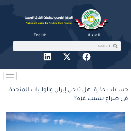
خطي
لى
لمحتوى
العربية
English
Search
Search
L
X
F
i
-
a
n
t
c
k
w
e
e
i
b
حسابات حذرة: هل تدخل إيران والولايات المتحدة
d
t
o
في صراع بسبب غزة؟
i
t
o
n
e
k
r