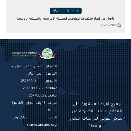
وحدة الدراسات الدولية
تايوان في إطار منظومة العلاقات الصينية الأمريكية، والصينية الروسية
15/06/2026
العنوان: 1 ش قصر النيل –
القاهرة – الدور الثاني.
التليفون: 25770041 –
25770042 – 25763866
فـاكس: 25770063
ص.ب: 18 باب اللوق – القاهرة
جميع الآراء المنشورة على
– 11513
الموقع لا تعبر بالضرورة عن
البريد الإلكتروني:
“المركز القومي لدراسات الشرق
ncmes@ncmes.org
الأوسط”