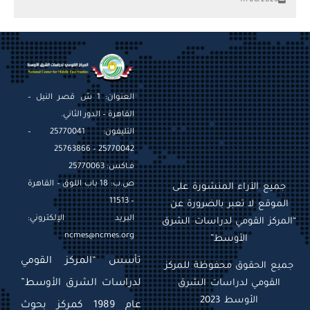
17/06/2026
العنوان: 1 ش قصر النيل –
القاهرة – الدور الثاني.
التليفون: 25770041 –
25770042 – 25763866
فـاكس: 25770063
ص.ب: 18 باب اللوق – القاهرة
جميع الآراء المنشورة على
– 11513
الموقع لا تعبر بالضرورة عن
البريد الإلكتروني:
“المركز القومي لدراسات الشرق
ncmes@ncmes.org
الأوسط”
تأسس “المركز القومي
جميع الحقوق محفوظة للمركز
القومي لدراسات الشرق
لدراسات الشرق الأوسط”
الأوسط 2023
عام 1989 كمركز بحوث