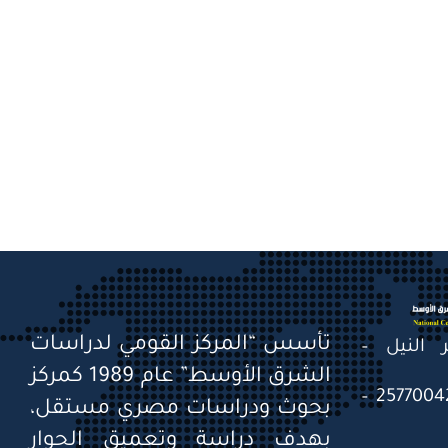
تأسس “المركز القومي لدراسات
قصر النيل –
الشرق الأوسط” عام 1989 كمركز
التليفون: 25770041 – 25770042 –
بحوث ودراسات مصري مستقل،
بهدف دراسة وتعميق الحوار