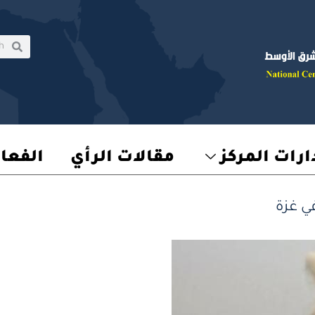
rch
earch
رات المركز
مقالات الرأي
الفعا
في غزة