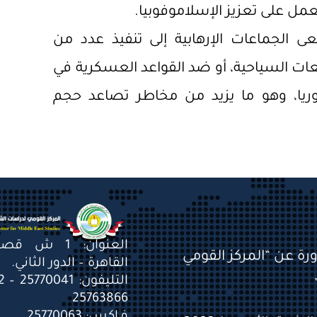
مل على تعزيز الإسلاموفوبيا.
 الجماعات الإرهابية إلى تنفيذ عدد من
ات السياحية، أو ضد القواعد العسكرية في
يا، وهو ما يزيد من مخاطر تصاعد حجم
العنوان: 1 ش 
ورة عن “المركز القومي
القاهرة – الدور الثاني.
25763866
فـاكس: 25770063