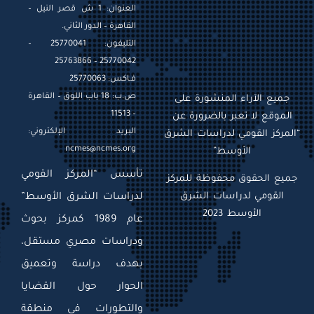
العنوان: 1 ش قصر النيل –
القاهرة – الدور الثاني.
التليفون: 25770041 –
25770042 – 25763866
فـاكس: 25770063
ص.ب: 18 باب اللوق – القاهرة
جميع الآراء المنشورة على
– 11513
الموقع لا تعبر بالضرورة عن
البريد الإلكتروني:
“المركز القومي لدراسات الشرق
ncmes@ncmes.org
الأوسط”
تأسس “المركز القومي
جميع الحقوق محفوظة للمركز
القومي لدراسات الشرق
لدراسات الشرق الأوسط”
الأوسط 2023
عام 1989 كمركز بحوث
ودراسات مصري مستقل،
بهدف دراسة وتعميق
الحوار حول القضايا
والتطورات في منطقة