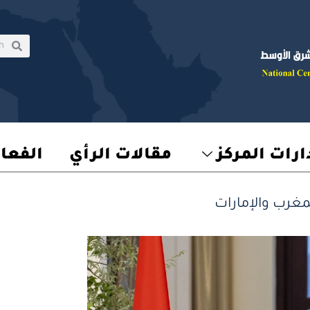
rch
earch
رات المركز
مقالات الرأي
الفعا
مغرب والإمارات