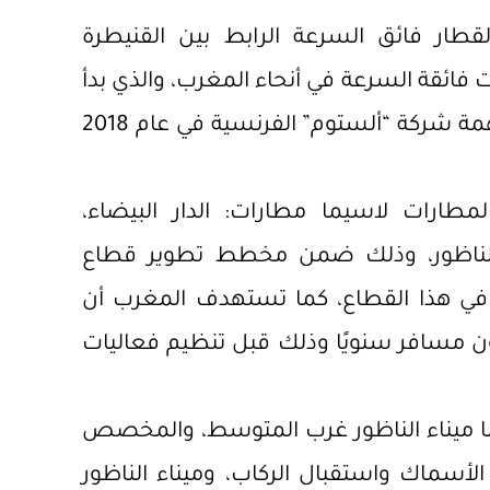
طار فائق السرعة الرابط بين القنيطرة
ئقة السرعة في أنحاء المغرب، والذي بدأ
بخط “البُراق” طنجة والدار البيضاء بمساهمة شركة “ألستوم” الفرنسية في عام 2018
ارات لاسيما مطارات: الدار البيضاء،
 والناظور، وذلك ضمن مخطط تطوير قطاع
في هذا القطاع، كما تستهدف المغرب أن
ة الإجمالية لمطاراتها 37 مليون مسافر سنويًا وذلك قبل تنظيم فعاليات
ما ميناء الناظور غرب المتوسط، والمخصص
أسماك واستقبال الركاب، وميناء الناظور