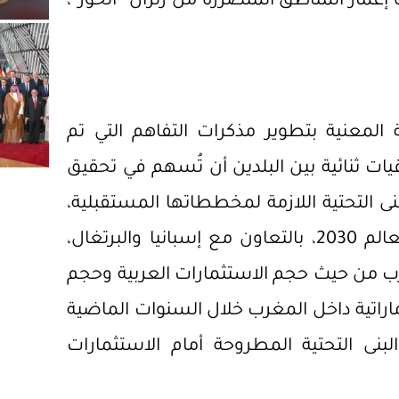
 إعمار المناطق المتضررة من زلزال “الحوز”،
المعنية بتطوير مذكرات التفاهم التي تم
اقيات ثنائية بين البلدين أن تُسهم في تحقيق
نى التحتية اللازمة لمخططاتها المستقبلية،
لاسيما مع استضافة فعاليات نهائيات كأس العالم 2030، بالتعاون مع إسبانيا والبرتغال،
غرب من حيث حجم الاستثمارات العربية وحجم
ماراتية داخل المغرب خلال السنوات الماضية
لبنى التحتية المطروحة أمام الاستثمارات