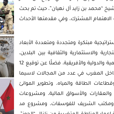
شيخ “محمد بن زايد آل نهيان”، حيث تم بحث
ذات الاهتمام المشترك، وفي مقدمتها الأحداث
راتيجية مبتكرة ومتجددة ومتعددة الأبعاد
رية والاستثمارية والثقافية بين البلدين،
ولتكون شراكة رائدة على مستوى الأسواق الإقليمية والدولية والأفريقية، فضلًا عن توقيع 12
داخل المغرب في عدد من المجالات لاسيما
قطاعات الطاقة والمياه، وتطوير الموانئ
 والعقارات والأسواق المالية، ومشروعات
ك ومكتب الشريف للفوسفات، ومشروع مد