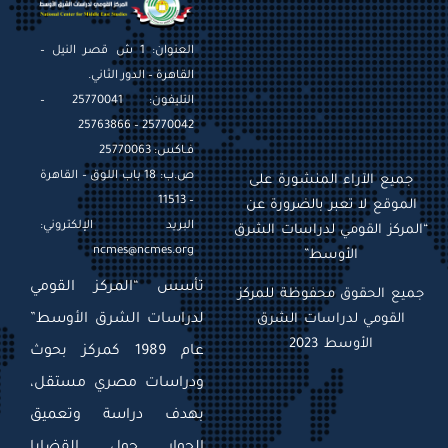
العنوان: 1 ش قصر النيل –
القاهرة – الدور الثاني.
التليفون: 25770041 –
25770042 – 25763866
فـاكس: 25770063
ص.ب: 18 باب اللوق – القاهرة
جميع الآراء المنشورة على
– 11513
الموقع لا تعبر بالضرورة عن
البريد الإلكتروني:
“المركز القومي لدراسات الشرق
ncmes@ncmes.org
الأوسط”
تأسس “المركز القومي
جميع الحقوق محفوظة للمركز
القومي لدراسات الشرق
لدراسات الشرق الأوسط”
الأوسط 2023
عام 1989 كمركز بحوث
ودراسات مصري مستقل،
بهدف دراسة وتعميق