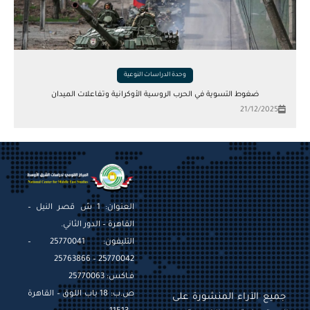
وحدة الدراسات النوعية
ضغوط التسوية في الحرب الروسية الأوكرانية وتفاعلات الميدان
21/12/2025
العنوان: 1 ش قصر النيل –
القاهرة – الدور الثاني.
التليفون: 25770041 –
25770042 – 25763866
فـاكس: 25770063
ص.ب: 18 باب اللوق – القاهرة
جميع الآراء المنشورة على