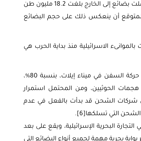
بضائع حمولتها تزن 40.6 مليون طن، في حين حمّلت بضائع إلى الخارج بلغت 18.2 مليون طن
، فمن المتوقع أن ينعكس ذلك على حجم البضائع
 بالموانىء الاسرائيلية منذ بداية الحرب هي
: تشير التقديرات إلى تراجع حركة السفن في ميناء إيلات، بنسبة 80%،
دء هجمات الحوثيين، ومن المحتمل استمرار
أن شركات الشحن قد بدأت بالفعل في عدم
الشحن التي تسلكها
[6]
.
% من إجمالي التجارة البحرية الإسرائيلية، ويقع على بعد
عتبر بوابة بحرية مهمة لجميع أنواع البضائع التي