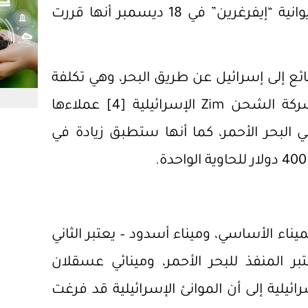
للإعلان)، كما كشفت شركة شحن الحاويات التايوانية “إيفرغرين” في 18 ديسمبر أنها قررت
ائع إلى إسرائيل عن طريق البحر، وهي تكلفة
Zi الإسرائيلية
[4]
عملاءها
 البحر الأحمر، كما أنها ستطبق زيادة في
فا وهو الميناء الأساسي، وميناء أسدود – يعتبر الثاني
تبر المنفذ للبحر الأحمر، ومينائي عسقلان
ئيلية إلى أن الموانئ الإسرائيلية قد فرغت