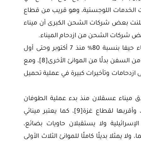
ت الخدمات اللوجستية، وهو قريب من قطاع
أعلنت بعض شركات الشحن الكبرى أن ميناء
بعض شركات الشحن من ازدحام الميناء.
: ارتفع حجم الشحن في ميناء حيفا بنسبة 80% منذ 7 أكتوبر وحتى أول
من السفن بدلًا من الموانئ الأخرى
[8]
، ومع
إلى ازدحامات وتأخيرات كبيرة في عملية تحميل
اق ميناء عسقلان منذ بدء عملية الطوفان
 وأقربها لقطاع غزة
[9]
، كما يعتبر مينائي
سرائيلية ولا يستقبلان حاويات بضائع،
 ولا يمثلا بديلًا كاملًا للموانئ الثلاث الأولى