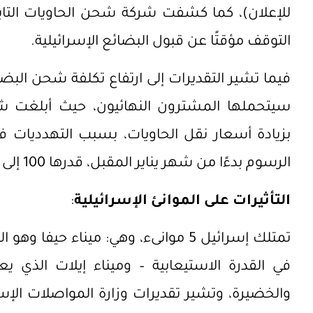
التوقف مؤقتًا عن قبول البضائع الإسرائيلية.
فيما تشير التقديرات إلى ارتفاع تكلفة شحن البض
سيتحملها المشترون النهائيون، حيث أبلغت شركة الشحن m
بزيادة أسعار نقل الحاويات، بسبب التهدديات في
الرسوم بدءًا من شهر يناير المقبل، قدرها 100 إلى 400 دولار للحاوية الواحدة.
التأثيرات على الموانئ الإسرائيلية
:
تمتلك إسرائيل 5 موانىء، وهي: ميناء حي
في القدرة الاستيعابية – وميناء إيلات الذي يع
والخضيرة، وتشير تقديرات وزارة المواصلات الإسرا