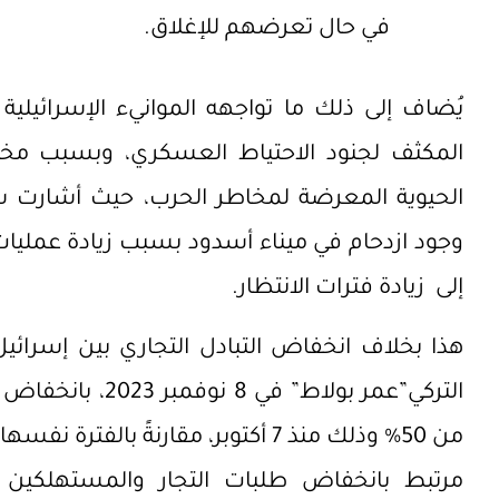
في حال تعرضهم للإغلاق.
يُضاف إلى ذلك ما تواجهه الموانيء الإسرائيلي
المكثف لجنود الاحتياط العسكري، وبسبب م
وجود ازدحام في ميناء أسدود بسبب زيادة عمليات
إلى زيادة فترات الانتظار.
هذا بخلاف انخفاض التبادل التجاري بين إسرائيل 
التركي”عمر بولاط” 
من 50% وذلك منذ 7 أكتوبر، مقارنةً ب
مرتبط بانخفاض طلبات التجار والمستهلكين عل