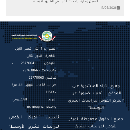
الصين وإدارة ارتدادات الحرب في الشرق الأوسط
17/06/2026
العنوان: 1 ش قصر النيل –
القاهرة – الدور الثاني.
التليفون: 25770041 –
25770042 – 25763866
فـاكس: 25770063
ص.ب: 18 باب اللوق – القاهرة
جميع الآراء المنشورة على
– 11513
الموقع لا تعبر بالضرورة عن
البريد الإلكتروني:
“المركز القومي لدراسات الشرق
ncmes@ncmes.org
الأوسط”
تأسس “المركز القومي
جميع الحقوق محفوظة للمركز
القومي لدراسات الشرق
لدراسات الشرق الأوسط”