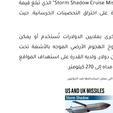
لكل صاروخ، كما تستخدم بريطانيا صواريخ “Storm Shadow Cruise Missiles” الذي تبلغ قيمة
دولار، وله قدرة على اختراق التحصينات الخرسانية، حيث
رى بملايين الدولارات تُستخدم أو يمكن
وخ الهجوم الأرضي الموجه بالأشعة تحت
SLAM-E”، الذي تبلغ تكلفته نحو 3 مليون دولار، ولديه القدرة على استهداف المواقع
2 كيلومتر.
ة التي يمكن استخدامها ضد الحوثيين