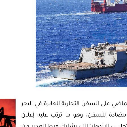
ر من 27 هجومًا منذ 19 نوفمبر الماضي على السفن التجارية العابرة في البحر
مضادة للسفن، وهو ما ترتب عليه إعلان
ي 18 ديسمبر 2023 عن عملية “حارس الازدهار” التي يشارك فيها العديد من