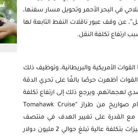
لاحي في البحر الأحمر وتحويل مسار سفنها،
، عن وقف عبور ناقلات النفط التابعة لها
بب ارتفاع تكلفة النقل.
القوات الأمريكية والبريطانية، وتوظيف ذلك
القوات أظهرت حرصًا بالغًا على تحري الدقة
ي لهجماتهم، ويرجع ذلك إلى ارتفاع تكلفة
الذخيرة المستخدمة في ذلك، حيث تم استخدام صواريخ من طراز “Tomahawk Cruise
لهدف مع القدرة على تغيير الهدف في منتصف
الرحلة، أو تتبع هدف متحرك، ولكن تأتي تلك المميزات بتكلفة عالية تبلغ حوالي 2 مليون دولار