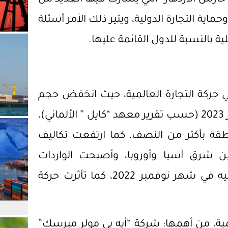
ماية التجارة الدولية، ويثير ذلك الأمر أسئلة
ة بالنسبة للدول القائمة عليها.
ي حركة التجارة العالمية، حيث انخفض حجم
التجارة العالمية بنحو 1.3% من نوفمبر إلى ديسمبر 2023 (حسب تقرير معهد “كايل ” الألماني)،
قة بأكثر من النصف، كما ارتفعت تكاليف
ن شرق آسيا وأوروبا، وأصبحت الواردات
والصادرات في بعض الحالات أقل مما كانت عليه في شهر نوفمبر 2022، كما تأثرت حركة
ة، من أهمها: شركة “أيه بي مولر ميرسك”