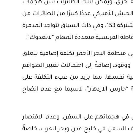
بية أخرى، ويمكن لتلك الطائرات شن هجمات
جيش الأميركي عددًا كبيرًا من الطائرات من
دون طيار بوصفها جزءًا من فرقة قوة المهام المشتركة 153، وفي ذات السياق تتواجد المدمرة
لفرقاطة الفرنسية متعددة المهام “لانغدوك”.
 منطقة البحر الأحمر تكلفة إضافية تتعلق
ووقود، إضافةً إلى احتمالات تغيير الطواقم
بية نفسها، مما يزيد من عبء التكلفة على
 “حارس الازدهار”، لاسيما مع عدم اتضاح
يين في هجماتهم على السفن، وعدم الاقتصار
 السفن في خليج عدن وبحر العرب، خاصةً