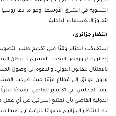
الدولي، حيث أكد على أن الولايات المتحدة ت
التسوية في الشرق الأوسط، وهو ما دعا روسيا 
لتجاوز الانقسامات الداخلية.
انتظار جزائري:
استغرقت الجزائر وقتًا قبل تقديم طلب التص
إطلاق النار ورفض التهجير القسري للسكان المد
بالامتثال للقانون الدولي، والدعوة إلى وصول ا
ودون عوائق إلى قطاع غزة) حيث طرحت المشروع
عقد المجلس في 31 يناير الماضي اجت
الدولية القاضي بأن تمتنع إسرائيل عن أي عمل م
جاء الانتظار الجزائري مدفوعًا بالرغبة في ضبط م