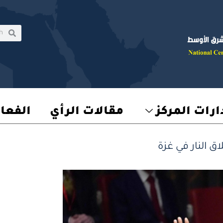
rch
earch
رات المركز
مقالات الرأي
الفعا
ق النار في غزة