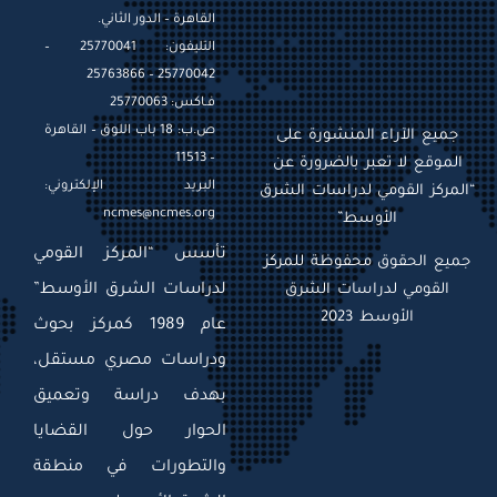
القاهرة – الدور الثاني.
التليفون: 25770041 –
25770042 – 25763866
فـاكس: 25770063
ص.ب: 18 باب اللوق – القاهرة
جميع الآراء المنشورة على
– 11513
الموقع لا تعبر بالضرورة عن
البريد الإلكتروني:
“المركز القومي لدراسات الشرق
ncmes@ncmes.org
الأوسط”
تأسس “المركز القومي
جميع الحقوق محفوظة للمركز
القومي لدراسات الشرق
لدراسات الشرق الأوسط”
الأوسط 2023
عام 1989 كمركز بحوث
ودراسات مصري مستقل،
بهدف دراسة وتعميق
الحوار حول القضايا
والتطورات في منطقة