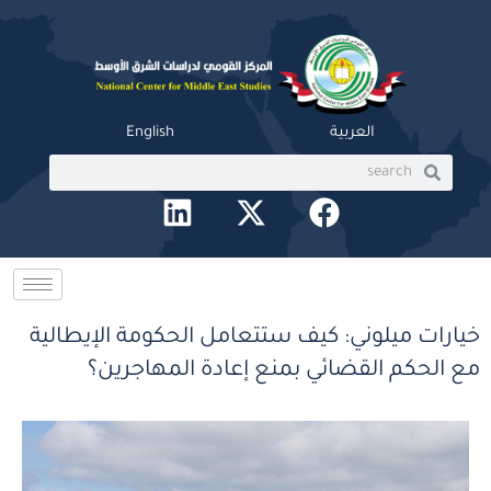
خطي
لى
لمحتوى
العربية
English
Search
Search
L
X
F
i
-
a
n
t
c
k
w
e
e
i
b
خيارات ميلوني: كيف ستتعامل الحكومة الإيطالية
d
t
o
مع الحكم القضائي بمنع إعادة المهاجرين؟
i
t
o
n
e
k
r