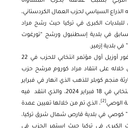
تركي بسبب علاقته بحزب المساواة
أنه الذراع السياسي لحزب العمال الكردستاني،
للبلديات الكبرى في تركيا حيث رشح مراد
 السابق في بلدية إسطنبول ورشح “تورغوت
في بلدية إزمير.
عقد زعيم حزب الشعب الجمهوري أوزغور أوزيل أول مؤتمر انتخابي للحزب في 22
 خلاله على انتقاد مراد كوروم مرشح حزب
رثة منجم كوبلر للذهب الذي انهار في فبراير
الماضي، فيما قام الحزب بإصدار بيانه الانتخابي في 18 فبراير 2024، والذي انتقد فيه
[2]
ة الوصي
، الذي تم من خلالها تعيين عمدة
” كوصي في بلدية قارص شمال شرق تركيا،
ات الكبرى في تركيا حيث استمر الحزب في