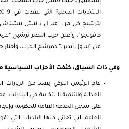
إسطنبول، حيث فشل حزب الشعب الجمهو
بترشيح كل من “ميرال دانيش بيشتاش” و
كافونجو”، وأعلن حزب النصر ترشيح “عزم
عن “بيرول أيدين” كمرشح الحزب، وأختار حز
وفي ذات السياق، كثفت الأحزاب السياسية من 
قام الرئيس التركي بعدد من الزيارات ا
العدالة والتنمية الانتخابية في البلديات،
على سجل الخدمة العامة للحكومة وإنجازات 
العامة التي تعاني منها البلديات التي ت