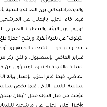
الشعب الجمهوري بخيانة الشعب ال
والديمقراطية التي يرى العدالة والتنمية ب
فيما قام الحزب بالإعلان عن المرشحين 
كوروم وزير البيئة والتخطيط العمراني
ألتينوك” عن بلدية أنقرة، ورشح “حمزة داغ” 
فبراير الماضي بإسطنبول، والذي ركز من
العدالة والتنمية باعتباره المسؤول عن كا
سياسة الرئيس التركي فيما يخص سياس
مؤقت من قبل الدولة محل “أيهان بيلجن
وأخيرًا أعلن الحزب عن مرشحيه للبلدي