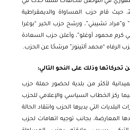
ري في التوصل لتحالفات مثلما حدث في
الانتخابات المحلية التي عقدت في 2019، حيث قام حزب المساواة والديمقراطية
”مراد تشيبني”، ورشح حزب الخير “بوغرا
ي كرم محمود أوغلو”، وأعلن حزب السعادة
ب الرفاه “محمد ألتينوز” مرشحًا عن الحزب.
تحركاتها وذلك على النحو التالي:
لميدانية لأكثر من بلدية لحضور حملة حزب
 وفيما ركز الخطاب السياسي والإعلامي للحزب
البلديات التي يديرها الحزب وانتقاد الحالة
قودها المعارضة، بجانب توجيه اتهامات لحزب