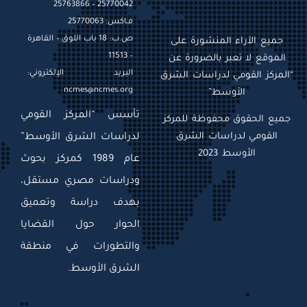
25770042 – 25763866
فـاكس: 25770063
ص.ب: 18 باب اللوق – القاهرة
جميع الآراء المنشورة على
– 11513
الموقع لا تعبر بالضرورة عن
البريد الإلكتروني:
“المركز القومي لدراسات الشرق
ncmes@ncmes.org
الأوسط”
تأسس “المركز القومي
جميع الحقوق محفوظة للمركز
القومي لدراسات الشرق
لدراسات الشرق الأوسط”
الأوسط 2023
عام 1989 كمركز بحوث
ودراسات مصري مستقل،
بهدف دراسة وتعميق
الحوار حول القضايا
والتطورات في منطقة
الشرق الأوسط.