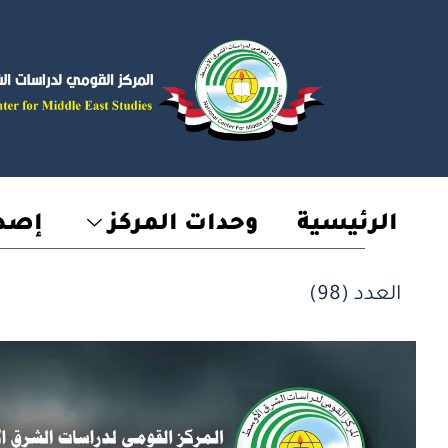
خطي
لى
لمحتوى
الرئيسية
وحدات المركز
إصدا
العدد (98)