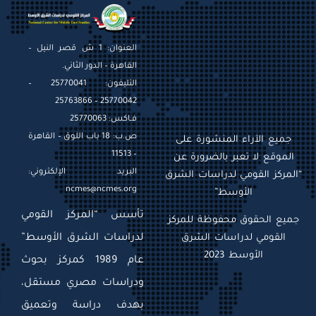
العنوان: 1 ش قصر النيل –
القاهرة – الدور الثاني.
التليفون: 25770041 –
25770042 – 25763866
فـاكس: 25770063
ص.ب: 18 باب اللوق – القاهرة
جميع الآراء المنشورة على
– 11513
الموقع لا تعبر بالضرورة عن
البريد الإلكتروني:
“المركز القومي لدراسات الشرق
ncmes@ncmes.org
الأوسط”
تأسس “المركز القومي
جميع الحقوق محفوظة للمركز
القومي لدراسات الشرق
لدراسات الشرق الأوسط”
الأوسط 2023
عام 1989 كمركز بحوث
ودراسات مصري مستقل،
بهدف دراسة وتعميق