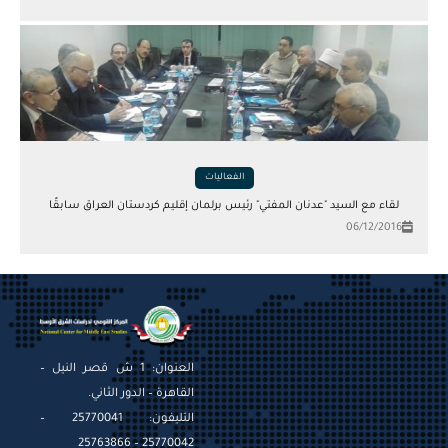
الفعاليات
لقاء مع السيد "عدنان المفتي" رئيس برلمان إقليم كردستان العراق سابقًا
06/12/2016
العنوان: 1 ش قصر النيل –
القاهرة – الدور الثاني.
التليفون: 25770041 –
25770042 – 25763866