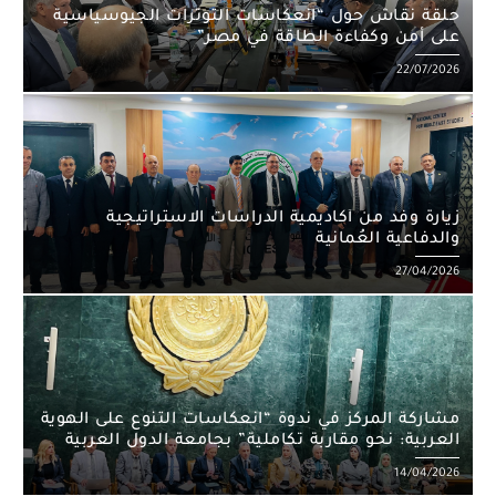
حلقة نقاش حول “انعكاسات التوترات الجيوسياسية
على أمن وكفاءة الطاقة في مصر”
Posted
22/07/2026
on
زيارة وفد من أكاديمية الدراسات الاستراتيجية
والدفاعية العُمانية
Posted
27/04/2026
on
مشاركة المركز في ندوة “انعكاسات التنوع على الهوية
العربية: نحو مقاربة تكاملية” بجامعة الدول العربية
Posted
14/04/2026