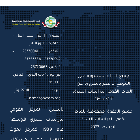
on
العنوان: 1 ش قصر النيل –
القاهرة – الدور الثاني.
التليفون: 25770041 –
25770042 – 25763866
فـاكس: 25770063
ص.ب: 18 باب اللوق – القاهرة
جميع الآراء المنشورة على
– 11513
الموقع لا تعبر بالضرورة عن
البريد الإلكتروني:
“المركز القومي لدراسات الشرق
ncmes@ncmes.org
الأوسط”
تأسس “المركز القومي
جميع الحقوق محفوظة للمركز
القومي لدراسات الشرق
لدراسات الشرق الأوسط”
الأوسط 2023
عام 1989 كمركز بحوث