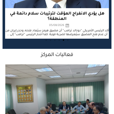
رسائل الردع الإقليمية ومخاوف تمدد الحرب لنطاقات
مظا
جديدة
29/07/2026
ن
شملت
أعلنت القوات المسلحة السعودية أنها نفذت بالتنسيق مع القيادة المركزية
الوسطى الأمريكية ضربات نوعية محددة ضد أهداف تابعة للميليشيات الإيرانية
المتواجدة على الأراضي العراقية والمرتبطة ...
فعاليات المركز