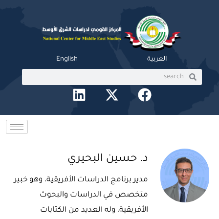
خطي
لى
لمحتوى
العربية
English
Search
Search
L
X
F
i
-
a
n
t
c
k
w
e
e
i
b
d
t
o
د. حسين البحيري
i
t
o
مدير برنامج الدراسات الأفريقية، وهو خبير
n
e
k
متخصص في الدراسات والبحوث
r
الأفريقية، وله العديد من الكتابات