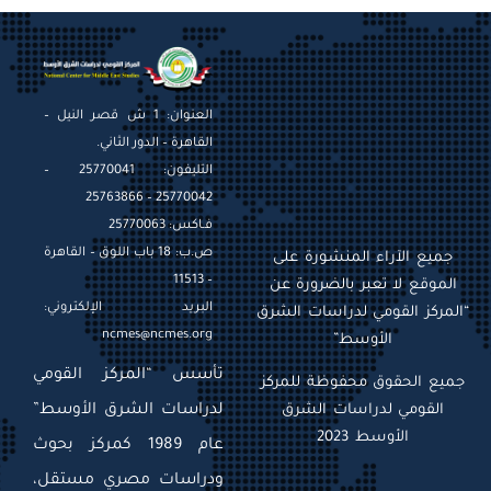
العنوان: 1 ش قصر النيل –
القاهرة – الدور الثاني.
التليفون: 25770041 –
25770042 – 25763866
فـاكس: 25770063
ص.ب: 18 باب اللوق – القاهرة
جميع الآراء المنشورة على
– 11513
الموقع لا تعبر بالضرورة عن
البريد الإلكتروني:
“المركز القومي لدراسات الشرق
ncmes@ncmes.org
الأوسط”
تأسس “المركز القومي
جميع الحقوق محفوظة للمركز
القومي لدراسات الشرق
لدراسات الشرق الأوسط”
الأوسط 2023
عام 1989 كمركز بحوث
ودراسات مصري مستقل،