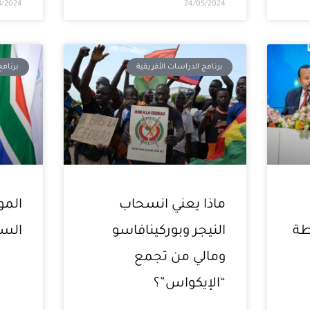
3/2024
24/05/2024
برنامج الدراسات الأفريقية
برنامج
ماذا يعني انسحاب
المو
طة
النيجر وبوركينافاسو
السو
ومالي من تجمع
“الإيكواس”؟