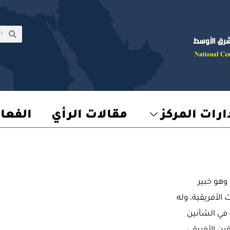
rch
earch
رات المركز
مقالات الرأي
الفعا
 وهو خبير
لأفريقية، وله
في الشأنين