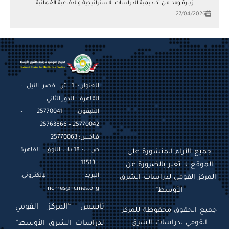
زيارة وفد من أكاديمية الدراسات الاستراتيجية والدفاعية العُمانية
27/04/2026
العنوان: 1 ش قصر النيل –
القاهرة – الدور الثاني.
التليفون: 25770041 –
25770042 – 25763866
فـاكس: 25770063
ص.ب: 18 باب اللوق – القاهرة
جميع الآراء المنشورة على
– 11513
الموقع لا تعبر بالضرورة عن
البريد الإلكتروني:
“المركز القومي لدراسات الشرق
ncmes@ncmes.org
الأوسط”
تأسس “المركز القومي
جميع الحقوق محفوظة للمركز
القومي لدراسات الشرق
لدراسات الشرق الأوسط”