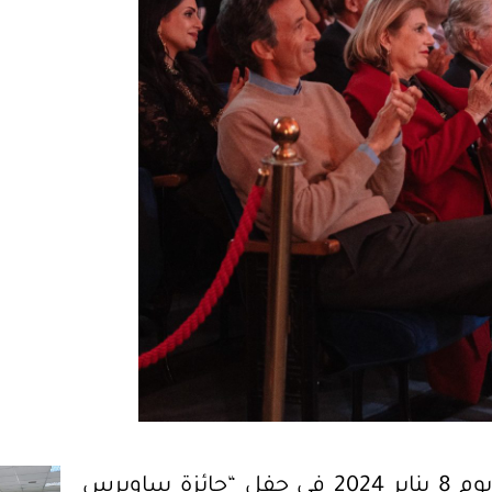
شارك المركز القومي لدراسات الشرق الأوسط يوم 8 يناير 2024 في حفل “جائزة ساويرس