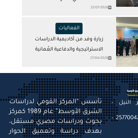
22/07/2026
الفعاليات
زيارة وفد من أكاديمية الدراسات
الاستراتيجية والدفاعية العُمانية
27/04/2026
تأسس “المركز القومي لدراسات
قصر النيل –
الشرق الأوسط” عام 1989 كمركز
التليفون: 25770041 – 25770042 –
بحوث ودراسات مصري مستقل،
بهدف دراسة وتعميق الحوار