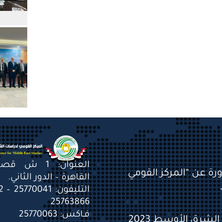
العنوان: 1 ش 
ورة عن “المركز القومي
القاهرة – الدور الثاني.
25763866
فـاكس: 25770063
شرق الأوسط 2023