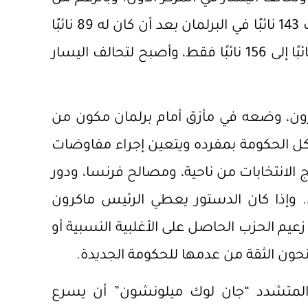
ذلك، فقد أصبح للتجمع الوطني اليميني المتطرف 143 نائبًا في البرلمان بعد أن كان له 89 نائبًا
فقط، بينما انخفض نواب حزب ماكرون من 249 نائبًا إلى 156 نائبًا فقط، وأصبح لتحالف اليسار
ون، وضعه في مأزق أمام برلمان مكون من
ل الحكومة بمفرده ويتعين إجراء مفاوضات
ج الانتخابات من ناحية، ومصالح فرنسا، ودور
 وإذا كان الدستور يعطي الرئيس ماكرون
 زعيم الحزب الحاصل على الأغلبية النسبية أو
منحون الثقة من عدمها للحكومة الجديدة.
المتشدد “جان لوك ميلونشون” أن يسرع