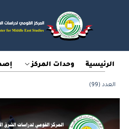
خطي
لى
لمحتوى
الرئيسية
وحدات المركز
إصدا
العدد (99)