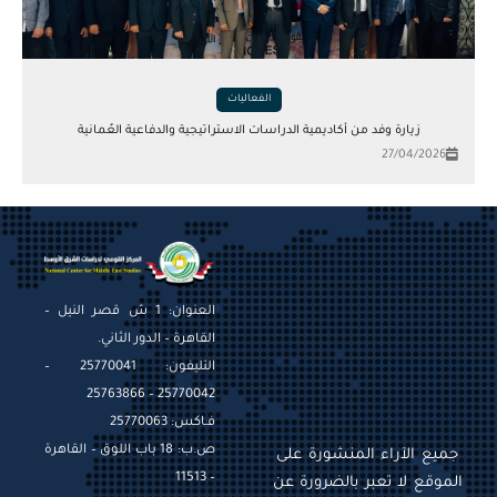
الفعاليات
زيارة وفد من أكاديمية الدراسات الاستراتيجية والدفاعية العُمانية
27/04/2026
العنوان: 1 ش قصر النيل –
القاهرة – الدور الثاني.
التليفون: 25770041 –
25770042 – 25763866
فـاكس: 25770063
ص.ب: 18 باب اللوق – القاهرة
جميع الآراء المنشورة على
– 11513
الموقع لا تعبر بالضرورة عن