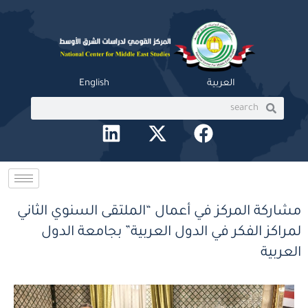
خطي
لى
لمحتوى
العربية
English
Search
Search
L
X
F
i
-
a
n
t
c
k
w
e
e
i
b
مشاركة المركز في أعمال “الملتقى السنوي الثاني
d
t
o
لمراكز الفكر في الدول العربية” بجامعة الدول
i
t
o
العربية
n
e
k
r