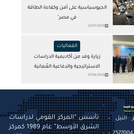
الجيوسياسية على أمن وكفاءة الطاقة
في مصر"
22/07/2026
الفعاليات
زيارة وفد من أكاديمية الدراسات
الاستراتيجية والدفاعية العُمانية
27/04/2026
تأسس “المركز القومي لدراسات
قصر النيل –
الشرق الأوسط” عام 1989 كمركز
التليفون: 25770041 – 25770042 –