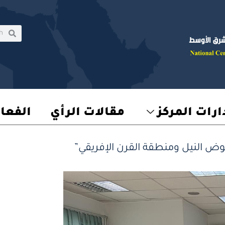
rch
earch
رات المركز
مقالات الرأي
الفعا
ض النيل ومنطقة القرن الإفريقي”