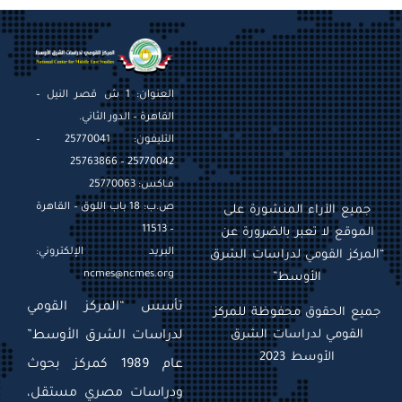
العنوان: 1 ش قصر النيل –
القاهرة – الدور الثاني.
التليفون: 25770041 –
25770042 – 25763866
فـاكس: 25770063
ص.ب: 18 باب اللوق – القاهرة
جميع الآراء المنشورة على
– 11513
الموقع لا تعبر بالضرورة عن
البريد الإلكتروني:
“المركز القومي لدراسات الشرق
ncmes@ncmes.org
الأوسط”
تأسس “المركز القومي
جميع الحقوق محفوظة للمركز
القومي لدراسات الشرق
لدراسات الشرق الأوسط”
الأوسط 2023
عام 1989 كمركز بحوث
ودراسات مصري مستقل،