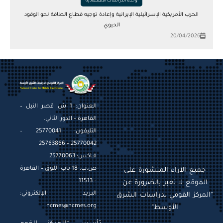
وحدة الدراسات الاقتصادية
الحرب الأمريكية الإسرائيلية الإيرانية وإعادة توجيه قطاع الطاقة نحو الوقود
الحيوي
20/04/2026
العنوان: 1 ش قصر النيل –
القاهرة – الدور الثاني.
التليفون: 25770041 –
25770042 – 25763866
فـاكس: 25770063
ص.ب: 18 باب اللوق – القاهرة
جميع الآراء المنشورة على
– 11513
الموقع لا تعبر بالضرورة عن
البريد الإلكتروني:
“المركز القومي لدراسات الشرق
ncmes@ncmes.org
الأوسط”