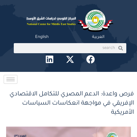
خطي
لى
لمحتوى
العربية
English
Search
Search
L
X
F
i
-
a
n
t
c
k
w
e
e
i
b
فرص واعدة: الدعم المصري للتكامل الاقتصادي
d
t
o
الإفريقي في مواجهة انعكاسات السياسات
i
t
o
الأمريكية
n
e
k
r