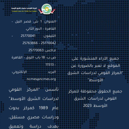
العنوان: 1 ش قصر النيل –
القاهرة – الدور الثاني.
التليفون: 25770041 –
25770042 – 25763866
فـاكس: 25770063
ص.ب: 18 باب اللوق – القاهرة
جميع الآراء المنشورة على
– 11513
الموقع لا تعبر بالضرورة عن
البريد الإلكتروني:
“المركز القومي لدراسات الشرق
ncmes@ncmes.org
الأوسط”
تأسس “المركز القومي
جميع الحقوق محفوظة للمركز
القومي لدراسات الشرق
لدراسات الشرق الأوسط”
الأوسط 2023
عام 1989 كمركز بحوث
ودراسات مصري مستقل،
بهدف دراسة وتعميق