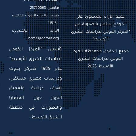
25770042 – 25763866
فـاكس: 25770063
ص.ب: 18 باب اللوق – القاهرة
جميع الآراء المنشورة على
– 11513
الموقع لا تعبر بالضرورة عن
البريد الإلكتروني:
“المركز القومي لدراسات الشرق
ncmes@ncmes.org
الأوسط”
تأسس “المركز القومي
جميع الحقوق محفوظة للمركز
القومي لدراسات الشرق
لدراسات الشرق الأوسط”
الأوسط 2023
عام 1989 كمركز بحوث
ودراسات مصري مستقل،
بهدف دراسة وتعميق
الحوار حول القضايا
والتطورات في منطقة
الشرق الأوسط.