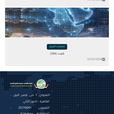
إصدارات المركز
العدد (104)
02/02/2026
العنوان: 1 ش قصر النيل –
القاهرة – الدور الثاني.
التليفون: 25770041 –