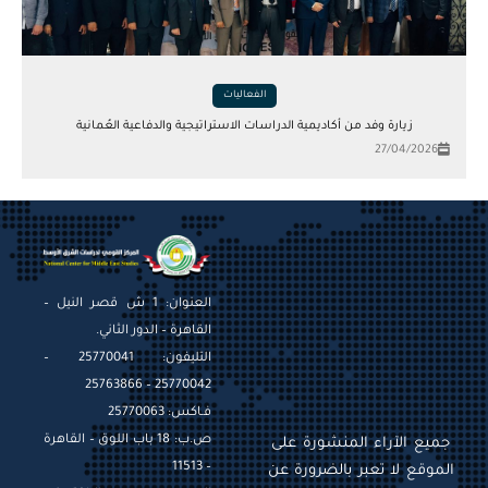
الفعاليات
زيارة وفد من أكاديمية الدراسات الاستراتيجية والدفاعية العُمانية
27/04/2026
العنوان: 1 ش قصر النيل –
القاهرة – الدور الثاني.
التليفون: 25770041 –
25770042 – 25763866
فـاكس: 25770063
ص.ب: 18 باب اللوق – القاهرة
جميع الآراء المنشورة على
– 11513
الموقع لا تعبر بالضرورة عن