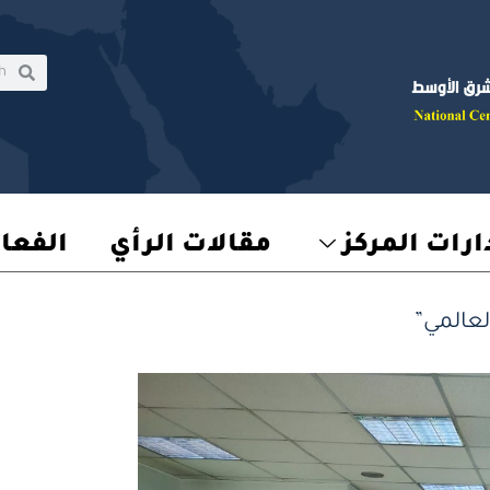
rch
earch
رات المركز
مقالات الرأي
الفعا
عالمي”