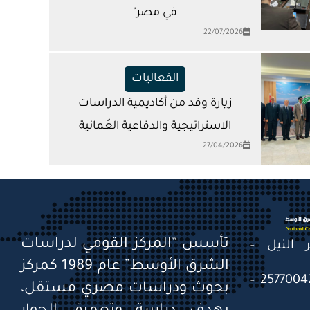
في مصر"
22/07/2026
الفعاليات
زيارة وفد من أكاديمية الدراسات
الاستراتيجية والدفاعية العُمانية
27/04/2026
تأسس “المركز القومي لدراسات
قصر النيل –
الشرق الأوسط” عام 1989 كمركز
التليفون: 25770041 – 25770042 –
بحوث ودراسات مصري مستقل،