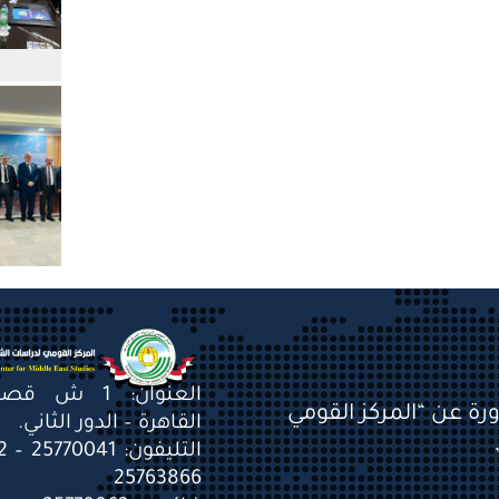
العنوان: 1 ش 
ورة عن “المركز القومي
القاهرة – الدور الثاني.
25763866