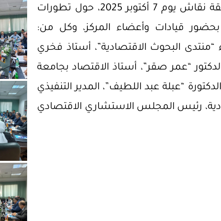
عقد المركز القومي لدراسات الشرق الأوسط حلقة نقاش يوم 7 أكتوبر 2025، حول تطورات
بحضور قيادات وأعضاء المركز، وكل من:
“منتدى البحوث الاقتصادية”، أستاذ فخري
الدكتور “عمر صقر”، أستاذ الاقتصاد بجامعة
كتورة “عبلة عبد اللطيف”، المدير التنفيذي
ادية، رئيس المجلس الاستشاري الاقتصادي