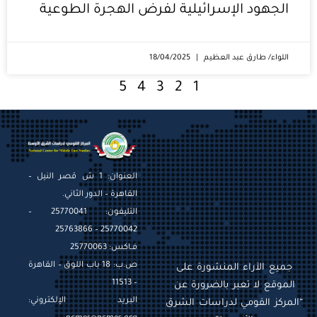
الجهود الإسرائيلية لفرض الهجرة الطوعية
اللواء/ طارق عبد العظيم
18/04/2025
5
4
3
2
1
العنوان: 1 ش قصر النيل –
القاهرة – الدور الثاني.
التليفون: 25770041 –
25770042 – 25763866
فـاكس: 25770063
ص.ب: 18 باب اللوق – القاهرة
جميع الآراء المنشورة على
– 11513
الموقع لا تعبر بالضرورة عن
البريد الإلكتروني:
“المركز القومي لدراسات الشرق