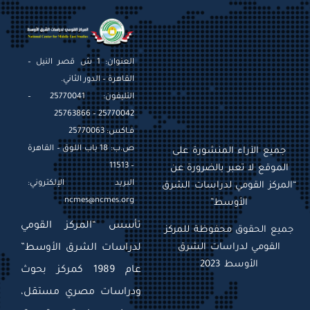
العنوان: 1 ش قصر النيل –
القاهرة – الدور الثاني.
التليفون: 25770041 –
25770042 – 25763866
فـاكس: 25770063
ص.ب: 18 باب اللوق – القاهرة
جميع الآراء المنشورة على
– 11513
الموقع لا تعبر بالضرورة عن
البريد الإلكتروني:
“المركز القومي لدراسات الشرق
ncmes@ncmes.org
الأوسط”
تأسس “المركز القومي
جميع الحقوق محفوظة للمركز
القومي لدراسات الشرق
لدراسات الشرق الأوسط”
الأوسط 2023
عام 1989 كمركز بحوث
ودراسات مصري مستقل،