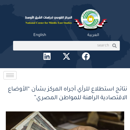
خطي
لى
لمحتوى
العربية
English
Search
Search
L
X
F
i
-
a
n
t
c
k
w
e
e
i
b
نتائج استطلاع للرأي أجراه المركز بشأن “الأوضاع
d
t
o
الاقتصادية الراهنة للمواطن المصري”
i
t
o
n
e
k
r