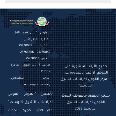
العنوان: 1 ش قصر النيل –
القاهرة – الدور الثاني.
التليفون: 25770041 –
25770042 – 25763866
فـاكس: 25770063
ص.ب: 18 باب اللوق – القاهرة
جميع الآراء المنشورة على
– 11513
الموقع لا تعبر بالضرورة عن
البريد الإلكتروني:
“المركز القومي لدراسات الشرق
ncmes@ncmes.org
الأوسط”
تأسس “المركز القومي
جميع الحقوق محفوظة للمركز
القومي لدراسات الشرق
لدراسات الشرق الأوسط”
الأوسط 2023
عام 1989 كمركز بحوث