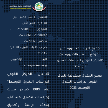
العنوان: 1 ش قصر النيل –
القاهرة – الدور الثاني.
التليفون: 25770041 –
25770042 – 25763866
فـاكس: 25770063
ص.ب: 18 باب اللوق – القاهرة
جميع الآراء المنشورة على
– 11513
الموقع لا تعبر بالضرورة عن
البريد الإلكتروني:
“المركز القومي لدراسات الشرق
ncmes@ncmes.org
الأوسط”
تأسس “المركز القومي
جميع الحقوق محفوظة للمركز
القومي لدراسات الشرق
لدراسات الشرق الأوسط”
الأوسط 2023
عام 1989 كمركز بحوث
ودراسات مصري مستقل،
بهدف دراسة وتعميق