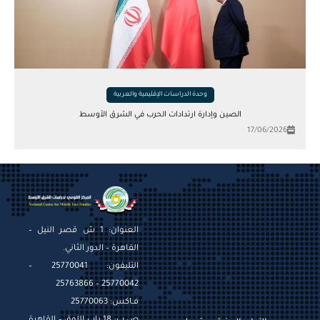
وحدة الدراسات الإقليمية والعربية
الصين وإدارة ارتدادات الحرب في الشرق الأوسط
17/06/2026
العنوان: 1 ش قصر النيل –
القاهرة – الدور الثاني.
التليفون: 25770041 –
25770042 – 25763866
فـاكس: 25770063