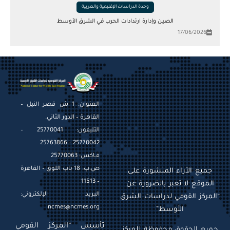
وحدة الدراسات الإقليمية والعربية
الصين وإدارة ارتدادات الحرب في الشرق الأوسط
17/06/2026
العنوان: 1 ش قصر النيل –
القاهرة – الدور الثاني.
التليفون: 25770041 –
25770042 – 25763866
فـاكس: 25770063
ص.ب: 18 باب اللوق – القاهرة
جميع الآراء المنشورة على
– 11513
الموقع لا تعبر بالضرورة عن
البريد الإلكتروني:
“المركز القومي لدراسات الشرق
ncmes@ncmes.org
الأوسط”
تأسس “المركز القومي
جميع الحقوق محفوظة للمركز