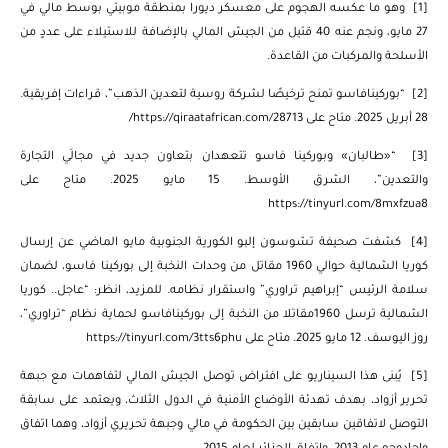
[1]
وهو ما عكسه الهجوم على معسكر ديورا بمنطقة موبيتي بوسط مالي في
27 مايو، ونجم عنه 40 قتيل من الجيش المالي بالإضافة للاستيلاء على عددٍ من
الأسلحة والمركبات من القاعدة.
[2]
“بوركينافاسو تمنح ترخيصًا لشركة روسية لتعدين الذهب”، قراءات إفريقية.
28 أبريل 2025. متاح على
https://qiraatafrican.com/28713/
[3]
“«طالبان» وبوركينا فاسو تتعهدان بتعاون جديد في مجالَي التجارة
والتعدين”، الشرق الأوسط. 15 مايو 2025. متاح على
https://tinyurl.com/8mxfzua8
[4]
كشفت صحيفة تشوسون إلبو الكورية الجنوبية مايو الماضي عن إرسال
كوريا الشمالية حوالي 1960 مقاتل من وحدات النخبة إلى بوركينا فاسو، لضمان
سلامة الرئيس “إبراهيم تراوري” واستقرار نظامه. للمزيد، انظر: “عاجل.. كوريا
الشمالية ترسل 1960مقاتلا من النخبة إلى بوركينافاسو لحماية نظام “تراوري”،
روز اليوسف. 12 مايو 2025. متاح على
https://tinyurl.com/3tts6phu
[5]
يُبنى هذا السيناريو على افتراض توصل الجيش المالي لتفاهمات مع جبهة
تحرير أزواد، بهدف تهدئة الأوضاع الأمنية في الدول الثلاث، ويعتمد على سابقة
التوصل لاتفاقين سابقين بين الحكومة في مالي وجبهة تحريري أزواد، وهما اتفاق