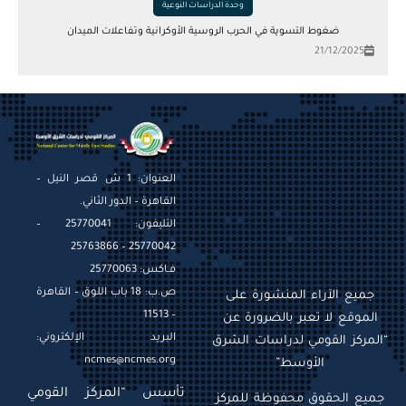
وحدة الدراسات النوعية
ضغوط التسوية في الحرب الروسية الأوكرانية وتفاعلات الميدان
21/12/2025
العنوان: 1 ش قصر النيل –
القاهرة – الدور الثاني.
التليفون: 25770041 –
25770042 – 25763866
فـاكس: 25770063
ص.ب: 18 باب اللوق – القاهرة
جميع الآراء المنشورة على
– 11513
الموقع لا تعبر بالضرورة عن
البريد الإلكتروني:
“المركز القومي لدراسات الشرق
ncmes@ncmes.org
الأوسط”
تأسس “المركز القومي
جميع الحقوق محفوظة للمركز