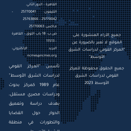
القاهرة – الدور الثاني.
التليفون: 25770041 –
25770042 – 25763866
فـاكس: 25770063
ص.ب: 18 باب اللوق – القاهرة
جميع الآراء المنشورة على
– 11513
الموقع لا تعبر بالضرورة عن
البريد الإلكتروني:
“المركز القومي لدراسات الشرق
ncmes@ncmes.org
الأوسط”
تأسس “المركز القومي
جميع الحقوق محفوظة للمركز
القومي لدراسات الشرق
لدراسات الشرق الأوسط”
الأوسط 2023
عام 1989 كمركز بحوث
ودراسات مصري مستقل،
بهدف دراسة وتعميق
الحوار حول القضايا
والتطورات في منطقة