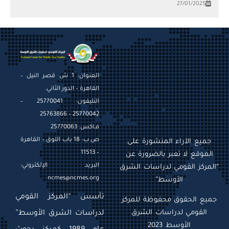
27/01/2025
العنوان: 1 ش قصر النيل –
القاهرة – الدور الثاني.
التليفون: 25770041 –
25770042 – 25763866
فـاكس: 25770063
ص.ب: 18 باب اللوق – القاهرة
جميع الآراء المنشورة على
– 11513
الموقع لا تعبر بالضرورة عن
البريد الإلكتروني:
“المركز القومي لدراسات الشرق
ncmes@ncmes.org
الأوسط”
تأسس “المركز القومي
جميع الحقوق محفوظة للمركز
القومي لدراسات الشرق
لدراسات الشرق الأوسط”
الأوسط 2023