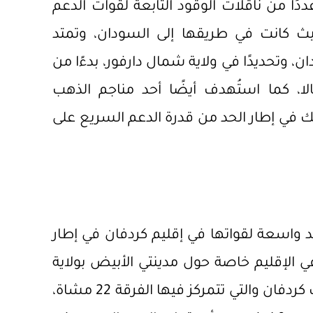
ا من ناقلات الوقود التابعة لقوات الدعم
ث كانت في طريقها إلى السودان، وتمتد
وتحديدًا في ولاية شمال دارفور، بدءًا من
الا، كما استُهدف أيضًا أحد مناجم الذهب
ك في إطار الحد من قدرة الدعم السريع على
واسعة لقواتها في إقليم كردفان في إطار
الإقليم خاصة حول مدينتي الأبيض بولاية
شمال كردفان ومدينة بابنوسة بولاية غرب كردفان والتي تتمركز فيها الفرقة 22 مشاة،