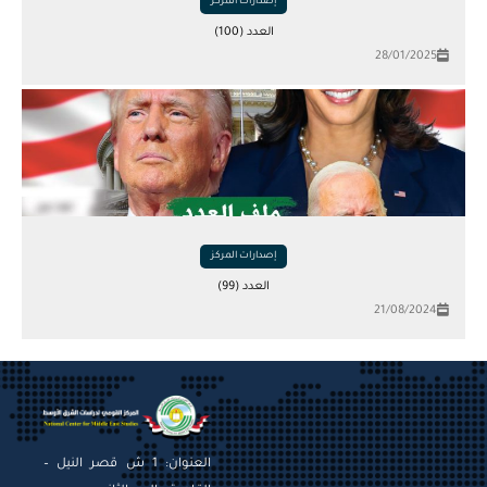
إصدارات المركز
العدد (100)
28/01/2025
إصدارات المركز
العدد (99)
21/08/2024
العنوان: 1 ش قصر النيل –