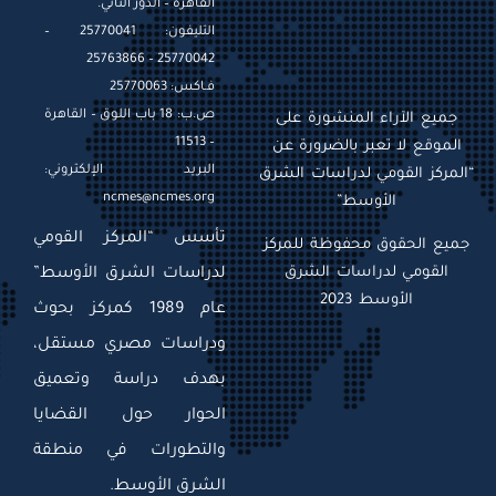
القاهرة – الدور الثاني.
التليفون: 25770041 –
25770042 – 25763866
فـاكس: 25770063
ص.ب: 18 باب اللوق – القاهرة
جميع الآراء المنشورة على
– 11513
الموقع لا تعبر بالضرورة عن
البريد الإلكتروني:
“المركز القومي لدراسات الشرق
ncmes@ncmes.org
الأوسط”
تأسس “المركز القومي
جميع الحقوق محفوظة للمركز
القومي لدراسات الشرق
لدراسات الشرق الأوسط”
الأوسط 2023
عام 1989 كمركز بحوث
ودراسات مصري مستقل،
بهدف دراسة وتعميق
الحوار حول القضايا
والتطورات في منطقة
الشرق الأوسط.