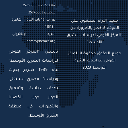
25770042 – 25763866
فـاكس: 25770063
ص.ب: 18 باب اللوق – القاهرة
جميع الآراء المنشورة على
– 11513
الموقع لا تعبر بالضرورة عن
البريد الإلكتروني:
“المركز القومي لدراسات الشرق
ncmes@ncmes.org
الأوسط”
تأسس “المركز القومي
جميع الحقوق محفوظة للمركز
القومي لدراسات الشرق
لدراسات الشرق الأوسط”
الأوسط 2023
عام 1989 كمركز بحوث
ودراسات مصري مستقل،
بهدف دراسة وتعميق
الحوار حول القضايا
والتطورات في منطقة
الشرق الأوسط.