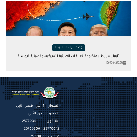
وحدة الدراسات الدولية
تايوان في إطار منظومة العلاقات الصينية الأمريكية، والصينية الروسية
15/06/2026
العنوان: 1 ش قصر النيل –
القاهرة – الدور الثاني.
التليفون: 25770041 –
25770042 – 25763866
فـاكس: 25770063