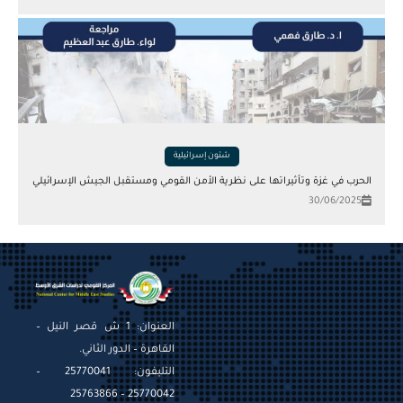
شئون إسرائيلية
الحرب في غزة وتأثيراتها على نظرية الأمن القومي ومستقبل الجيش الإسرائيلي
30/06/2025
العنوان: 1 ش قصر النيل –
القاهرة – الدور الثاني.
التليفون: 25770041 –
25770042 – 25763866