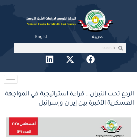
خطي
لى
لمحتوى
العربية
English
Search
Search
L
X
F
i
-
a
n
t
c
k
w
e
e
i
b
الردع تحت النيران… قراءة استراتيجية في المواجهة
d
t
o
العسكرية الأخيرة بين إيران وإسرائيل
i
t
o
n
e
k
r