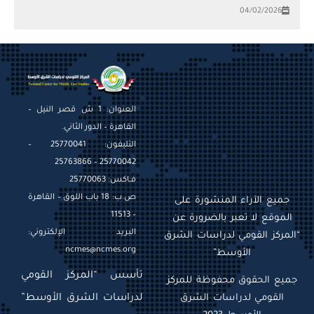
04/02/2026
العنوان: 1 ش قصر النيل –
القاهرة – الدور الثاني.
التليفون: 25770041 –
25770042 – 25763866
فـاكس: 25770063
ص.ب: 18 باب اللوق – القاهرة
جميع الآراء المنشورة على
– 11513
الموقع لا تعبر بالضرورة عن
البريد الإلكتروني:
“المركز القومي لدراسات الشرق
ncmes@ncmes.org
الأوسط”
تأسس “المركز القومي
جميع الحقوق محفوظة للمركز
القومي لدراسات الشرق
لدراسات الشرق الأوسط”