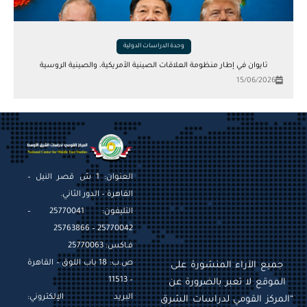
وحدة الدراسات الدولية
تايوان في إطار منظومة العلاقات الصينية الأمريكية، والصينية الروسية
15/06/2026
العنوان: 1 ش قصر النيل –
القاهرة – الدور الثاني.
التليفون: 25770041 –
25770042 – 25763866
فـاكس: 25770063
ص.ب: 18 باب اللوق – القاهرة
جميع الآراء المنشورة على
– 11513
الموقع لا تعبر بالضرورة عن
البريد الإلكتروني:
“المركز القومي لدراسات الشرق